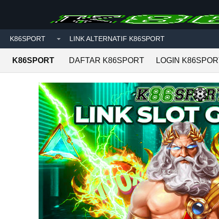
Skip to main content
K86SPORT
LINK ALTERNATIF K86SPORT
K86SPORT
DAFTAR K86SPORT
LOGIN K86SPOR