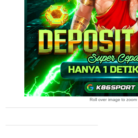
Roll over image to zoom 